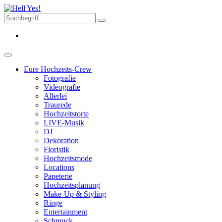
Eure Hochzeits-Crew
Fotografie
Videografie
Allerlei
Traurede
Hochzeitstorte
LIVE-Musik
DJ
Dekoration
Floristik
Hochzeitsmode
Locations
Papeterie
Hochzeitsplanung
Make-Up & Styling
Ringe
Entertainment
Schmuck