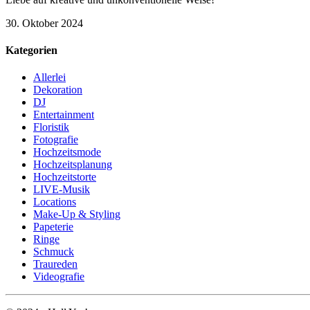
30. Oktober 2024
Kategorien
Allerlei
Dekoration
DJ
Entertainment
Floristik
Fotografie
Hochzeitsmode
Hochzeitsplanung
Hochzeitstorte
LIVE-Musik
Locations
Make-Up & Styling
Papeterie
Ringe
Schmuck
Traureden
Videografie