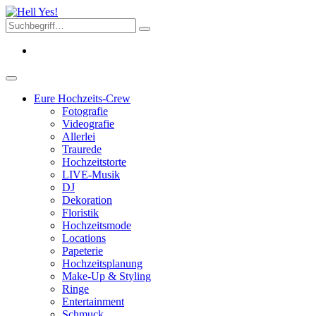
Eure Hochzeits-Crew
Fotografie
Videografie
Allerlei
Traurede
Hochzeitstorte
LIVE-Musik
DJ
Dekoration
Floristik
Hochzeitsmode
Locations
Papeterie
Hochzeitsplanung
Make-Up & Styling
Ringe
Entertainment
Schmuck