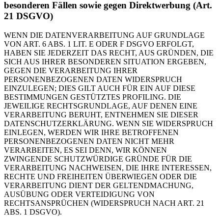
besonderen Fällen sowie gegen Direktwerbung (Art.
21 DSGVO)
WENN DIE DATENVERARBEITUNG AUF GRUNDLAGE
VON ART. 6 ABS. 1 LIT. E ODER F DSGVO ERFOLGT,
HABEN SIE JEDERZEIT DAS RECHT, AUS GRÜNDEN, DIE
SICH AUS IHRER BESONDEREN SITUATION ERGEBEN,
GEGEN DIE VERARBEITUNG IHRER
PERSONENBEZOGENEN DATEN WIDERSPRUCH
EINZULEGEN; DIES GILT AUCH FÜR EIN AUF DIESE
BESTIMMUNGEN GESTÜTZTES PROFILING. DIE
JEWEILIGE RECHTSGRUNDLAGE, AUF DENEN EINE
VERARBEITUNG BERUHT, ENTNEHMEN SIE DIESER
DATENSCHUTZERKLÄRUNG. WENN SIE WIDERSPRUCH
EINLEGEN, WERDEN WIR IHRE BETROFFENEN
PERSONENBEZOGENEN DATEN NICHT MEHR
VERARBEITEN, ES SEI DENN, WIR KÖNNEN
ZWINGENDE SCHUTZWÜRDIGE GRÜNDE FÜR DIE
VERARBEITUNG NACHWEISEN, DIE IHRE INTERESSEN,
RECHTE UND FREIHEITEN ÜBERWIEGEN ODER DIE
VERARBEITUNG DIENT DER GELTENDMACHUNG,
AUSÜBUNG ODER VERTEIDIGUNG VON
RECHTSANSPRÜCHEN (WIDERSPRUCH NACH ART. 21
ABS. 1 DSGVO).