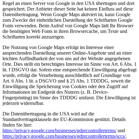
Regel an einen Server von Google in den USA übertragen und dort
gespeichert. Der Anbieter dieser Seite hat keinen Einfluss auf diese
Datenübertragung. Wenn Google Maps aktiviert ist, kann Google
zum Zwecke der einheitlichen Darstellung der Schriftarten Google
Fonts verwenden. Beim Aufruf von Google Maps lädt Ihr Browser
die benötigten Web Fonts in ihren Browsercache, um Texte und
Schriftarten korrekt anzuzeigen.
Die Nutzung von Google Maps erfolgt im Interesse einer
ansprechenden Darstellung unserer Online-Angebote und an einer
leichten Auffindbarkeit der von uns auf der Website angegebenen
Orte. Dies stellt ein berechtigtes Interesse im Sinne von Art. 6 Abs. 1
lit. f DSGVO dar. Sofern eine entsprechende Einwilligung abgefragt
wurde, erfolgt die Verarbeitung ausschließlich auf Grundlage von
Art. 6 Abs. 1 lit. a DSGVO und § 25 Abs. 1 TDDDG, soweit die
Einwilligung die Speicherung von Cookies oder den Zugriff auf
Informationen im Endgerät des Nutzers (z. B. Device-
Fingerprinting) im Sinne des TDDDG umfasst. Die Einwilligung ist
jederzeit widerrufbar.
Die Datenübertragung in die USA wird auf die
Standardvertragsklauseln der EU-Kommission gestützt. Details
finden Sie hier:
https://privacy.google.com/businesses/gdprcontrollerterms/
und
https://privacy.google.com/businesses/gdprcontrollerterms/sccs/
.