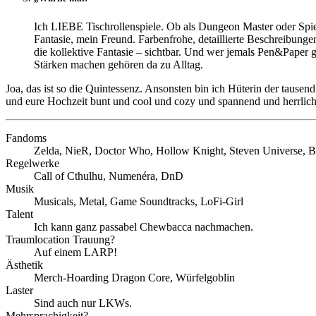
Ich LIEBE Tischrollenspiele. Ob als Dungeon Master oder Spiel
Fantasie, mein Freund. Farbenfrohe, detaillierte Beschreibung
die kollektive Fantasie – sichtbar. Und wer jemals Pen&Paper
Stärken machen gehören da zu Alltag.
Joa, das ist so die Quintessenz. Ansonsten bin ich Hüterin der tause
und eure Hochzeit bunt und cool und cozy und spannend und herrlic
Fandoms
Zelda, NieR, Doctor Who, Hollow Knight, Steven Universe, 
Regelwerke
Call of Cthulhu, Numenéra, DnD
Musik
Musicals, Metal, Game Soundtracks, LoFi-Girl
Talent
Ich kann ganz passabel Chewbacca nachmachen.
Traumlocation Trauung?
Auf einem LARP!
Ästhetik
Merch-Hoarding Dragon Core, Würfelgoblin
Laster
Sind auch nur LKWs.
Mehrsprachigkeit?