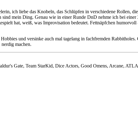
erin, ich liebe das Knobeln, das Schlüpfen in verschiedene Rollen, d
en sind mein Ding. Genau wie in einer Runde DnD nehme ich bei einer Z
 gespielt hat, weiß, was Improvisation bedeutet. Fettnäpfchen humor
nd Hobbies und versinke auch mal tagelang in fachfremden Rabbitholes. 
h nerdig machen.
Baldur's Gate, Team StarKid, Dice Actors, Good Omens, Arcane, AT