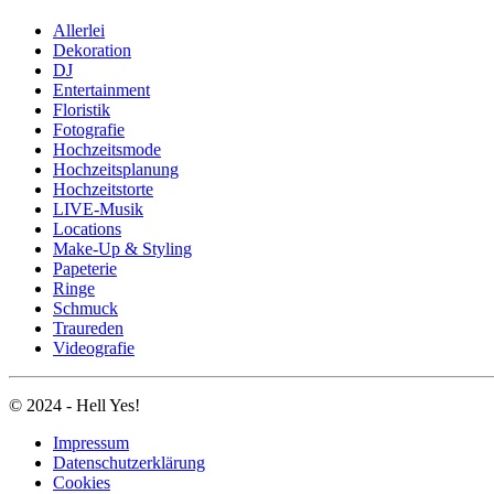
Allerlei
Dekoration
DJ
Entertainment
Floristik
Fotografie
Hochzeitsmode
Hochzeitsplanung
Hochzeitstorte
LIVE-Musik
Locations
Make-Up & Styling
Papeterie
Ringe
Schmuck
Traureden
Videografie
© 2024 - Hell Yes!
Impressum
Datenschutzerklärung
Cookies