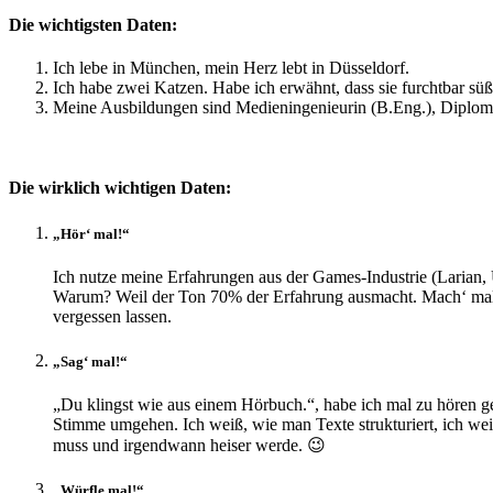
Die wichtigsten Daten:
Ich lebe in München, mein Herz lebt in Düsseldorf.
Ich habe zwei Katzen. Habe ich erwähnt, dass sie furchtbar süß
Meine Ausbildungen sind Medieningenieurin (B.Eng.), Diplom-
Die wirklich wichtigen Daten:
„Hör‘ mal!“
Ich nutze meine Erfahrungen aus der Games-Industrie (Larian,
Warum? Weil der Ton 70% der Erfahrung ausmacht. Mach‘ mal
vergessen lassen.
„Sag‘ mal!“
„Du klingst wie aus einem Hörbuch.“, habe ich mal zu hören gek
Stimme umgehen. Ich weiß, wie man Texte strukturiert, ich we
muss und irgendwann heiser werde. 😉
„Würfle mal!“