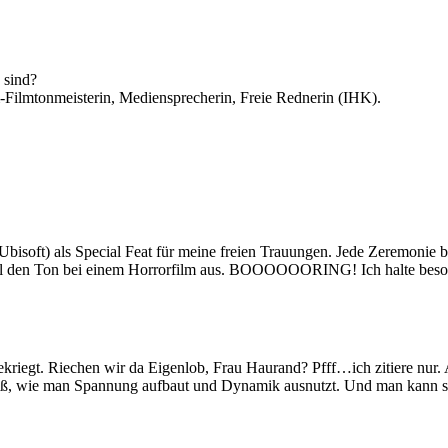
 sind?
Filmtonmeisterin, Mediensprecherin, Freie Rednerin (IHK).
 Ubisoft) als Special Feat für meine freien Trauungen. Jede Zeremon
 den Ton bei einem Horrorfilm aus. BOOOOOORING! Ich halte besonde
riegt. Riechen wir da Eigenlob, Frau Haurand? Pfff…ich zitiere nur. Ab
iß, wie man Spannung aufbaut und Dynamik ausnutzt. Und man kann sich