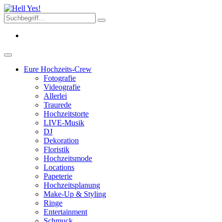
Eure Hochzeits-Crew
Fotografie
Videografie
Allerlei
Traurede
Hochzeitstorte
LIVE-Musik
DJ
Dekoration
Floristik
Hochzeitsmode
Locations
Papeterie
Hochzeitsplanung
Make-Up & Styling
Ringe
Entertainment
Schmuck